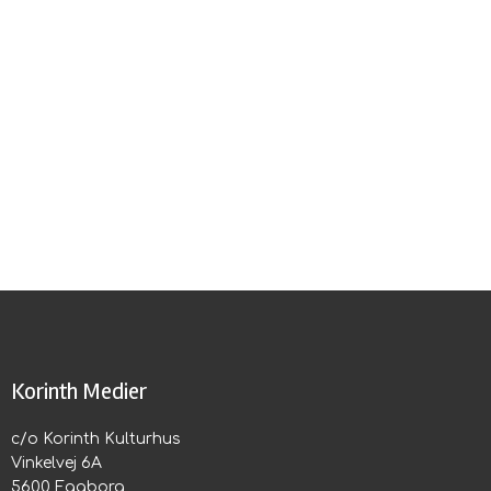
Korinth Medier
c/o Korinth Kulturhus
Vinkelvej 6A
5600 Faaborg