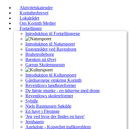
Aktivitetskalender
Korintherbrevet
Lokalrådet
Om Korinth Medier
Fortællinger
Introduktion til Fortællingerne
Introduktion til Natursporet
Engområdet ved Ravnsborg
Brahetrolleborg
Bænken på Øvej
Gærup Skolemuseum
Introduktion til Kultursporet
Gårdnavnene omkring Korinth
Reventlows landboreformer
De første munke - en tidsrejse med drone
Reventlows skolereformer
Sybille
Niels Rasmussen Søkilde
En have i Fleninge
'Jeg ved hvor der findes en have'
Jernbanen
Anekdote - Kongeligt trafikproblem