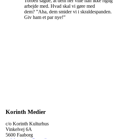
Torben sagde, at dem her ville han ikke rigtig
arbejde med. Hvad skal vi gøre med
dem? ”Aha, dem smider vi i skraldespanden.
Giv ham et par nye!”
Korinth Medier
c/o Korinth Kulturhus
Vinkelvej 6A
5600 Faaborg